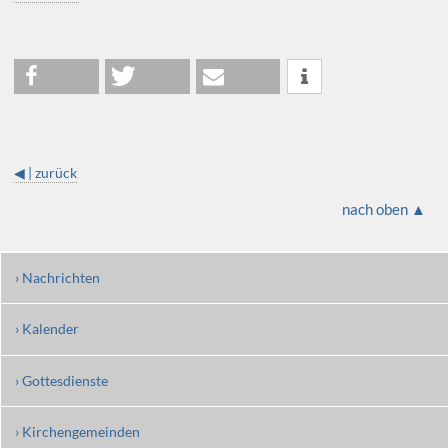
◀ | zurück
nach oben ▲
› Nachrichten
› Kalender
› Gottesdienste
› Kirchengemeinden