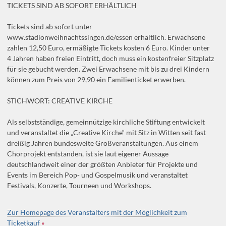
TICKETS SIND AB SOFORT ERHÄLTLICH
Tickets sind ab sofort unter
www.stadionweihnachtssingen.de/essen erhältlich. Erwachsene
zahlen 12,50 Euro, ermäßigte Tickets kosten 6 Euro. Kinder unter
4 Jahren haben freien Eintritt, doch muss ein kostenfreier Sitzplatz
für sie gebucht werden. Zwei Erwachsene mit bis zu drei Kindern
können zum Preis von 29,90 ein Familienticket erwerben.
STICHWORT: CREATIVE KIRCHE
Als selbstständige, gemeinnützige kirchliche Stiftung entwickelt
und veranstaltet die „Creative Kirche“ mit Sitz in Witten seit fast
dreißig Jahren bundesweite Großveranstaltungen. Aus einem
Chorprojekt entstanden, ist sie laut eigener Aussage
deutschlandweit einer der größten Anbieter für Projekte und
Events im Bereich Pop- und Gospelmusik und veranstaltet
Festivals, Konzerte, Tourneen und Workshops.
Zur Homepage des Veranstalters mit der Möglichkeit zum
Ticketkauf
»