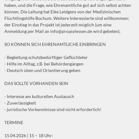
haben, und die Frage, wie Ehrenamtliche gut auf sich selbst achten
können. Die Leitung hat Eike Leidgens von der Medizinischen
Flüchtlingshilfe Bochum. Weitere Interessierte sind willkommen;
der Einstieg in das Projekt ist jederzeit möglich (um eine
Anmeldung per Mail an info@proasylessen.de wird gebeten).
SO KÖNNEN SICH EHRENAMTLICHE EINBRINGEN
- Begleitung schutzbedürftiger Geflüchteter
- Hilfe im Alltag, z.B. bei Behördengängen
- Deutsch üben und Orientierung geben
DAS SOLLTE VORHANDEN SEIN
- Interesse am kulturellen Austausch
- Zuverlässigkeit
- juristische Vorkenntnisse sind nicht erforderlich!
TERMINE
15.04.2026 | 15 – 18 Uhr: