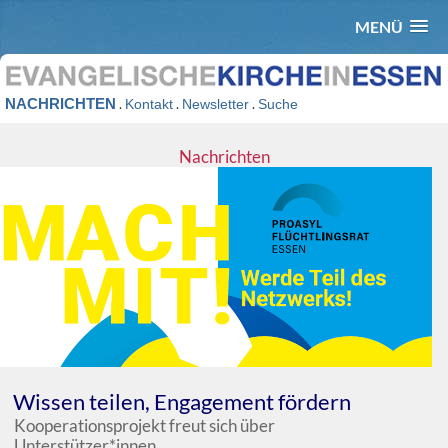
MENÜ
NACHRICHTEN
.
.
.
Kontakt
Newsletter
Suche
Nachrichten
Wissen teilen, Engagement fördern
Kooperationsprojekt freut sich über
Unterstützer*innen