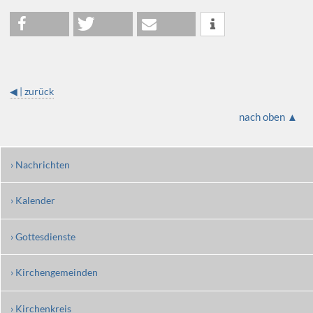
◀ | zurück
nach oben ▲
› Nachrichten
› Kalender
› Gottesdienste
› Kirchengemeinden
› Kirchenkreis