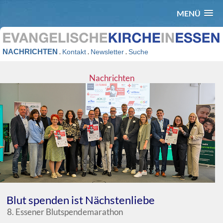
MENÜ
NACHRICHTEN
.
.
.
Kontakt
Newsletter
Suche
Nachrichten
Blut spenden ist Nächstenliebe
8. Essener Blutspendemarathon