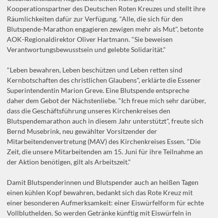
Kooperationspartner des Deutschen Roten Kreuzes und stellt ihre
Räumlichkeiten dafür zur Verfügung. "Alle, die sich für den
Blutspende-Marathon engagieren zewigen mehr als Mut", betonte
AOK-Regionaldirektor Oliver Hartmann. "Sie beweisen
Verantwortungsbewusstsein und gelebte Solidarität."
"Leben bewahren, Leben beschützen und Leben retten sind
Kernbotschaften des christlichen Glaubens", erklärte die Essener
Superintendentin Marion Greve. Eine Blutspende entspreche
daher dem Gebot der Nächstenliebe. "Ich freue mich sehr darüber,
dass die Geschäftsführung unseres Kirchenkreises den
Blutspendemarathon auch in diesem Jahr unterstützt", freute sich
Bernd Musebrink, neu gewählter Vorsitzender der
Mitarbeitendenvertretung (MAV) des Kirchenkreises Essen. "Die
Zeit, die unsere Mitarbeitenden am 15. Juni für ihre Teilnahme an
der Aktion benötigen, gilt als Arbeitszeit."
Damit Blutspenderinnen und Blutspender auch an heißen Tagen
einen kühlen Kopf bewahren, bedankt sich das Rote Kreuz mit
einer besonderen Aufmerksamkeit: einer Eiswürfelform für echte
Vollbluthelden. So werden Getränke künftig mit Eiswürfeln in