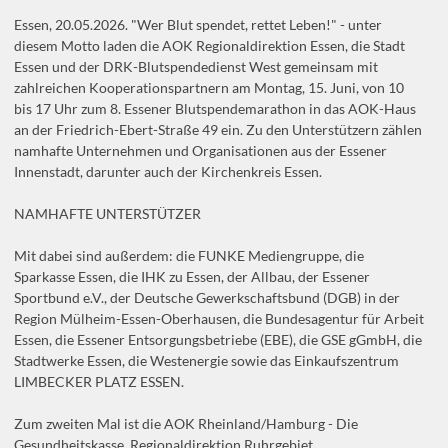
Essen, 20.05.2026. "Wer Blut spendet, rettet Leben!" - unter
diesem Motto laden die AOK Regionaldirektion Essen, die Stadt
Essen und der DRK-Blutspendedienst West gemeinsam mit
zahlreichen Kooperationspartnern am Montag, 15. Juni, von 10
bis 17 Uhr zum 8. Essener Blutspendemarathon in das AOK-Haus
an der Friedrich-Ebert-Straße 49 ein. Zu den Unterstützern zählen
namhafte Unternehmen und Organisationen aus der Essener
Innenstadt, darunter auch der Kirchenkreis Essen.
NAMHAFTE UNTERSTÜTZER
Mit dabei sind außerdem: die FUNKE Mediengruppe, die
Sparkasse Essen, die IHK zu Essen, der Allbau, der Essener
Sportbund e.V., der Deutsche Gewerkschaftsbund (DGB) in der
Region Mülheim-Essen-Oberhausen, die Bundesagentur für Arbeit
Essen, die Essener Entsorgungsbetriebe (EBE), die GSE gGmbH, die
Stadtwerke Essen, die Westenergie sowie das Einkaufszentrum
LIMBECKER PLATZ ESSEN.
Zum zweiten Mal ist die AOK Rheinland/Hamburg - Die
Gesundheitskasse, Regionaldirektion Ruhrgebiet,