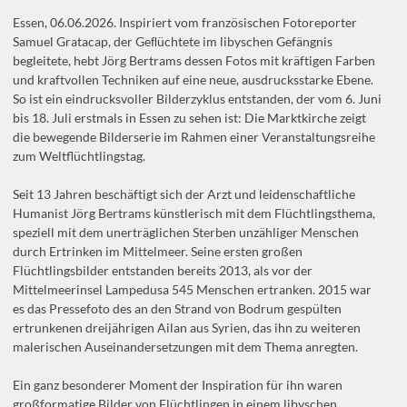
Essen, 06.06.2026. Inspiriert vom französischen Fotoreporter
Samuel Gratacap, der Geﬂüchtete im libyschen Gefängnis
begleitete, hebt Jörg Bertrams dessen Fotos mit kräftigen Farben
und kraftvollen Techniken auf eine neue, ausdrucksstarke Ebene.
So ist ein eindrucksvoller Bilderzyklus entstanden, der vom 6. Juni
bis 18. Juli erstmals in Essen zu sehen ist: Die Marktkirche zeigt
die bewegende Bilderserie im Rahmen einer Veranstaltungsreihe
zum Weltflüchtlingstag.
Seit 13 Jahren beschäftigt sich der Arzt und leidenschaftliche
Humanist Jörg Bertrams künstlerisch mit dem Flüchtlingsthema,
speziell mit dem unerträglichen Sterben unzähliger Menschen
durch Ertrinken im Mittelmeer. Seine ersten großen
Flüchtlingsbilder entstanden bereits 2013, als vor der
Mittelmeerinsel Lampedusa 545 Menschen ertranken. 2015 war
es das Pressefoto des an den Strand von Bodrum gespülten
ertrunkenen dreijährigen Ailan aus Syrien, das ihn zu weiteren
malerischen Auseinandersetzungen mit dem Thema anregten.
Ein ganz besonderer Moment der Inspiration für ihn waren
großformatige Bilder von Flüchtlingen in einem libyschen