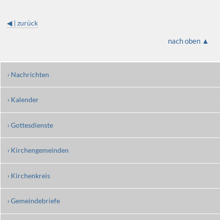
◀ | zurück
nach oben ▲
› Nachrichten
› Kalender
› Gottesdienste
› Kirchengemeinden
› Kirchenkreis
› Gemeindebriefe