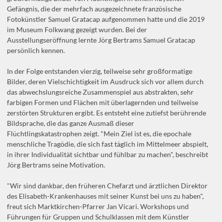
Gefängnis, die der mehrfach ausgezeichnete französische
Fotokünstler Samuel Gratacap aufgenommen hatte und die 2019
im Museum Folkwang gezeigt wurden. Bei der
Ausstellungseröffnung lernte Jörg Bertrams Samuel Gratacap
persönlich kennen.
In der Folge entstanden vierzig, teilweise sehr großformatige
Bilder, deren Vielschichtigkeit im Ausdruck sich vor allem durch
das abwechslungsreiche Zusammenspiel aus abstrakten, sehr
farbigen Formen und Flächen mit überlagernden und teilweise
zerstörten Strukturen ergibt. Es entsteht eine zutiefst berührende
Bildsprache, die das ganze Ausmaß dieser
Flüchtlingskatastrophen zeigt. "Mein Ziel ist es, die epochale
menschliche Tragödie, die sich fast täglich im Mittelmeer abspielt,
in ihrer Individualität sichtbar und fühlbar zu machen", beschreibt
Jörg Bertrams seine Motivation.
"Wir sind dankbar, den früheren Chefarzt und ärztlichen Direktor
des Elisabeth-Krankenhauses mit seiner Kunst bei uns zu haben",
freut sich Marktkirchen-Pfarrer Jan Vicari. Workshops und
Führungen für Gruppen und Schulklassen mit dem Künstler