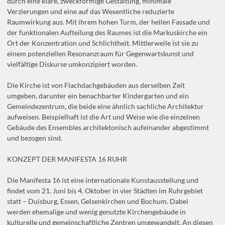
durch eine klare, zweckförmige Gestaltung, minimale
Verzierungen und eine auf das Wesentliche reduzierte
Raumwirkung aus. Mit ihrem hohen Turm, der hellen Fassade und
der funktionalen Aufteilung des Raumes ist die Markuskirche ein
Ort der Konzentration und Schlichtheit. Mittlerweile ist sie zu
einem potenziellen Resonanzraum für Gegenwartskunst und
vielfältige Diskurse umkonzipiert worden.
Die Kirche ist von Flachdachgebäuden aus derselben Zeit
umgeben, darunter ein benachbarter Kindergarten und ein
Gemeindezentrum, die beide eine ähnlich sachliche Architektur
aufweisen. Beispielhaft ist die Art und Weise wie die einzelnen
Gebäude des Ensembles architektonisch aufeinander abgestimmt
und bezogen sind.
KONZEPT DER MANIFESTA 16 RUHR
Die Manifesta 16 ist eine internationale Kunstausstellung und
findet vom 21. Juni bis 4. Oktober in vier Städten im Ruhrgebiet
statt – Duisburg, Essen, Gelsenkirchen und Bochum. Dabei
werden ehemalige und wenig genutzte Kirchengebäude in
kulturelle und gemeinschaftliche Zentren umgewandelt. An diesen