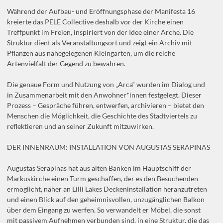
Während der Aufbau- und Eröffnungsphase der Manifesta 16
kreierte das PELE Collective deshalb vor der Kirche einen
Treffpunkt im Freien, inspiriert von der Idee einer Arche. Die
Struktur dient als Veranstaltungsort und zeigt ein Archiv mit
Pflanzen aus nahegelegenen Kleingärten, um die reiche
Artenvielfalt der Gegend zu bewahren.
Die genaue Form und Nutzung von „Arca“ wurden im Dialog und
in Zusammenarbeit mit den Anwohner*innen festgelegt. Dieser
Prozess – Gespräche führen, entwerfen, archivieren – bietet den
Menschen die Möglichkeit, die Geschichte des Stadtviertels zu
reflektieren und an seiner Zukunft mitzuwirken.
DER INNENRAUM: INSTALLATION VON AUGUSTAS SERAPINAS
Augustas Serapinas hat aus alten Bänken im Hauptschiff der
Markuskirche einen Turm geschaffen, der es den Besuchenden
ermöglicht, näher an Lilli Lakes Deckeninstallation heranzutreten
und einen Blick auf den geheimnisvollen, unzugänglichen Balkon
über dem Eingang zu werfen. So verwandelt er Möbel, die sonst
mit passivem Aufnehmen verbunden sind, in eine Struktur, die das