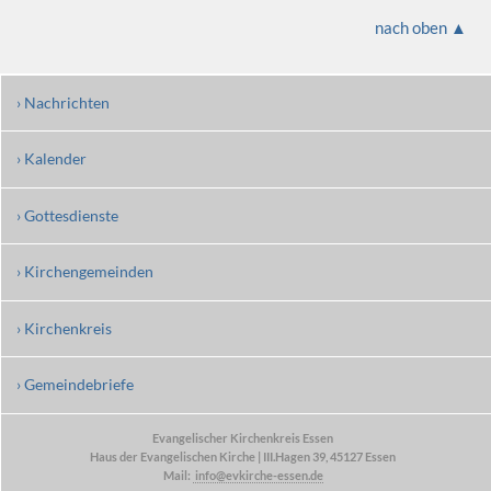
nach oben ▲
› Nachrichten
› Kalender
› Gottesdienste
› Kirchengemeinden
› Kirchenkreis
› Gemeindebriefe
Evangelischer Kirchenkreis Essen
Haus der Evangelischen Kirche | III.Hagen 39, 45127 Essen
Mail:
info@evkirche-essen.de