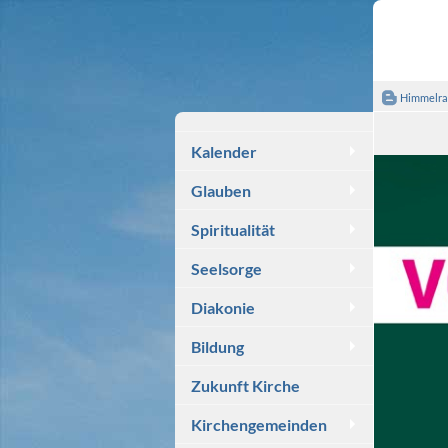
Himmelra
Kalender
Glauben
Spiritualität
Seelsorge
Diakonie
Bildung
Zukunft Kirche
Kirchengemeinden