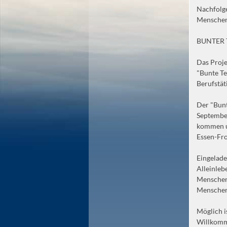
Nachfolge
Menschen,
BUNTER
Das Proje
"Bunte Te
Berufstä
Der "Bunt
Septembe
kommen un
Essen-Fr
Eingelade
Alleinleb
Menschen 
Menschen,
Möglich i
Willkomme