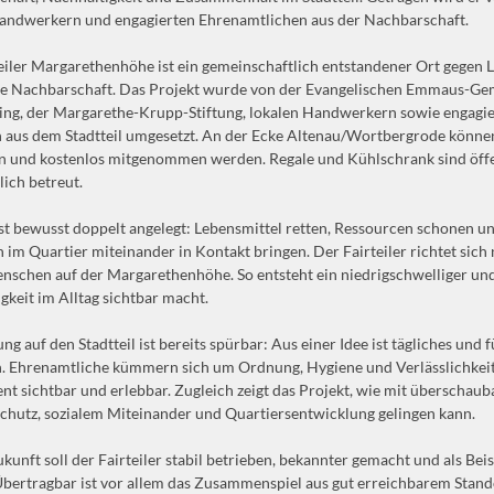
Handwerkern und engagierten Ehrenamtlichen aus der Nachbarschaft.
eiler Margarethenhöhe ist ein gemeinschaftlich entstandener Ort gege
bte Nachbarschaft. Das Projekt wurde von der Evangelischen Emmaus-G
ing, der Margarethe-Krupp-Stiftung, lokalen Handwerkern sowie engagi
aus dem Stadtteil umgesetzt. An der Ecke Altenau/Wortbergrode könne
n und kostenlos mitgenommen werden. Regale und Kühlschrank sind öffe
ich betreut.
ist bewusst doppelt angelegt: Lebensmittel retten, Ressourcen schonen u
im Quartier miteinander in Kontakt bringen. Der Fairteiler richtet sich 
enschen auf der Margarethenhöhe. So entsteht ein niedrigschwelliger und 
gkeit im Alltag sichtbar macht.
ng auf den Stadtteil ist bereits spürbar: Aus einer Idee ist tägliches und
 Ehrenamtliche kümmern sich um Ordnung, Hygiene und Verlässlichkeit
t sichtbar und erlebbar. Zugleich zeigt das Projekt, wie mit überschaub
chutz, sozialem Miteinander und Quartiersentwicklung gelingen kann.
ukunft soll der Fairteiler stabil betrieben, bekannter gemacht und als Bei
bertragbar ist vor allem das Zusammenspiel aus gut erreichbarem Stand