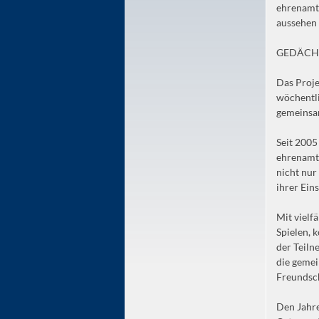
ehrenamtl
aussehen 
GEDÄCHT
Das Proje
wöchentli
gemeinsam
Seit 2005
ehrenamtl
nicht nur
ihrer Ein
Mit vielf
Spielen, 
der Teiln
die geme
Freundsch
Den Jahre