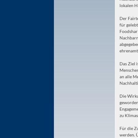
lokalen 
Der Fairt
für gele
Foodshar
Nachbarn 
abgegebe
ehrenamtl
Das Ziel 
Menschen 
an alle M
Nachhalti
Die Wirku
geworden.
Engagemen
zu Klimas
Für die Z
werden. Ü