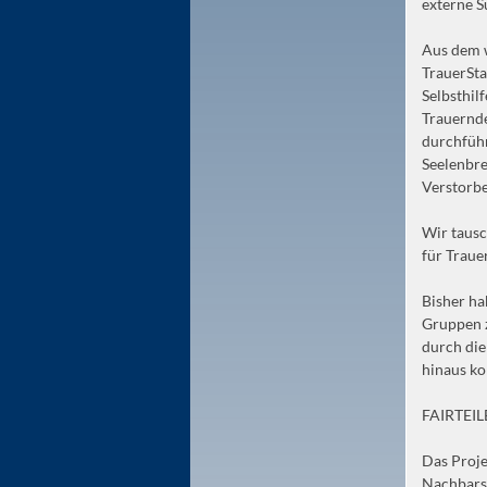
externe S
Aus dem w
TrauerSta
Selbsthil
Trauernd
durchführ
Seelenbre
Verstorbe
Wir tausc
für Traue
Bisher ha
Gruppen z
durch die
hinaus ko
FAIRTE
Das Proje
Nachbarsc