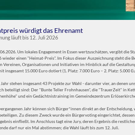
tpreis würdigt das Ehrenamt
ng läuft bis 12. Juli 2026
.06.2026. Um lokales Engagement in Essen wertzuschätzen, vergibt die St
 wieder einen "Heimat-Preis". Im Fokus dieser Auszeichnung steht die B
in Vereinen, Organisationen und Initiativen im Hinblick auf die Gestaltu
mit insgesamt 15.000 Euro dotiert (1. Platz: 7.000 Euro – 2. Platz: 5.000 Eu
 Jahr stehen insgesamt 43 Projekte zur Wahl - darunter vier, an denen 
h beteiligt sind: Der "Bunte Teller Frohnhausen", die "TrauerZeit" in Kett
henhöhe" und ein Gedächtnistraining im Gemeindezentrum Erlöserkirch
vergangenen Jahr können sich Bürger*innen direkt an der Entscheidung,
beteiligen. Zu diesem Zweck wurde ein Bürgervoting eingerichtet, dessen
ebnis einfließt. Im Anschluss tagt eine Jury, deren Ergebnis die restlich
nde darf nur ein Mal abstimmen; die Wahl läuft bis zum 12. Juli.