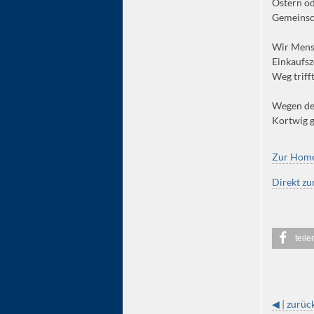
Ostern od
Gemeinsch
Wir Mensc
Einkaufsz
Weg triff
Wegen der
Kortwig g
Zur Homep
Direkt z
teile
◀ | zurüc