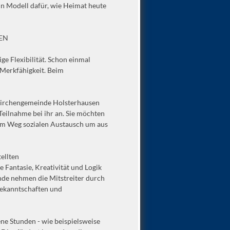
ein Modell dafür, wie Heimat heute
EN
ige Flexibilität. Schon einmal
 Merkfähigkeit. Beim
rkirchengemeinde Holsterhausen
eilnahme bei ihr an. Sie möchten
sem Weg sozialen Austausch um aus
tellten
 Fantasie, Kreativität und Logik
unde nehmen die Mitstreiter durch
Bekanntschaften und
ne Stunden - wie beispielsweise