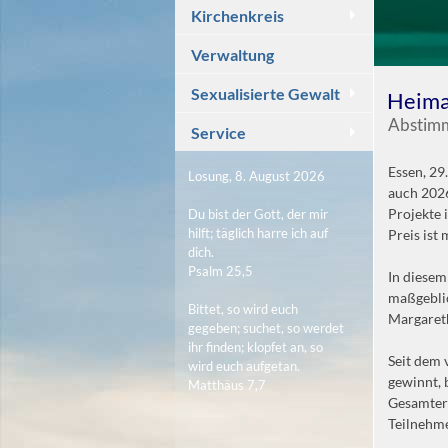
Kirchenkreis
Verwaltung
Sexualisierte Gewalt
Heima
Abstimmu
Service
Essen, 29
Losung, 8. August 2026
auch 2026
Projekte 
Du bist der Gott, der mir
hilft; täglich harre ich auf
Preis ist 
dich.
Psalm 25,5
In diesem
maßgeblic
Bittet, so wird euch
Margaret
gegeben; suchet, so werdet
ihr finden; klopfet an, so
Seit dem 
wird euch aufgetan.
gewinnt, 
Matthäus 7,7
Gesamterg
Teilnehme