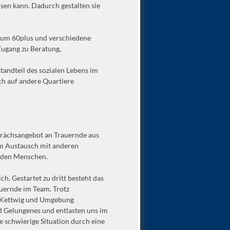
en kann. Dadurch gestalten sie
trum 60plus und verschiedene
Zugang zu Beratung,
standteil des sozialen Lebens im
uch auf andere Quartiere
esprächsangebot an Trauernde aus
Im Austausch mit anderen
enden Menschen.
h. Gestartet zu dritt besteht das
auernde im Team. Trotz
uf Kettwig und Umgebung
nd Gelungenes und entlasten uns im
e schwierige Situation durch eine