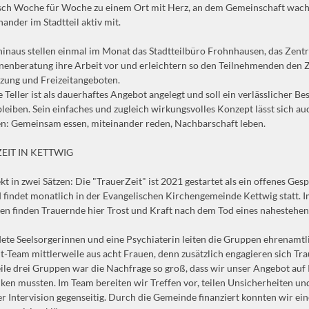
sch Woche für Woche zu einem Ort mit Herz, an dem Gemeinschaft wachs
nander im Stadtteil aktiv mit.
inaus stellen einmal im Monat das Stadtteilbüro Frohnhausen, das Zen
nenberatung ihre Arbeit vor und erleichtern so den Teilnehmenden den 
zung und Freizeitangeboten.
 Teller ist als dauerhaftes Angebot angelegt und soll ein verlässlicher Be
 bleiben. Sein einfaches und zugleich wirkungsvolles Konzept lässt sich a
n: Gemeinsam essen, miteinander reden, Nachbarschaft leben.
EIT IN KETTWIG
kt in zwei Sätzen: Die "TrauerZeit" ist 2021 gestartet als ein offenes G
 findet monatlich in der Evangelischen Kirchengemeinde Kettwig statt. 
en finden Trauernde hier Trost und Kraft nach dem Tod eines nahesteh
ete Seelsorgerinnen und eine Psychiaterin leiten die Gruppen ehrenamtlic
t-Team mittlerweile aus acht Frauen, denn zusätzlich engagieren sich Tr
ile drei Gruppen war die Nachfrage so groß, dass wir unser Angebot a
ken mussten. Im Team bereiten wir Treffen vor, teilen Unsicherheiten u
er Intervision gegenseitig. Durch die Gemeinde finanziert konnten wir ein