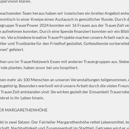
upervision klären.
achsenden Team heraus haben wir inzwischen ein breites Angebot entwic
mmtisch in einer Kneipe einen Austausch in gemütlicher Runde. Durch 
fegruppe TrauerPower 2024 konnten wir 16 Frauen aus der TrauerZeit ve
e aufnehmen konnten. Durch eine Spende finanziert konnten wir ein B
en. Verschiedene kreative TrauerProjekte machen unsere Arbeit nach au
tter und Trostbänke für den Friedhof gestaltet, Gottesdienste vorbereitet 
nen“ gefeiert.
hen uns im TrauerNetzwerk Essen mit anderen Trauergruppen aus. Siebe
rnde planten, haben zuvor bei uns hospitiert.
ben mehr als 100 Menschen an unseren Veranstaltungen teilgenommen, et
ugehörig. Besonders wertvoll wird unsere Arbeit durch die vielen Freu
 TrauerZeit entstanden sind: Sie wirken gezielt der Einsamkeit Trauernde
nkret in ihr Leben hinein.
ILER MARGARETHENHÖHE
kt in zwei Sätzen: Der Fairteiler Margarethenhöhe rettet Lebensmittel, tei
haft, Nachhaltigkeit und Zusammenhalt im Stadtteil. Getragen wird er vo