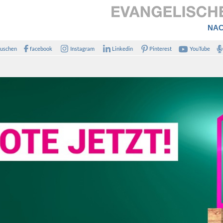
NAC
uschen
facebook
Instagram
Linkedin
Pinterest
YouTube