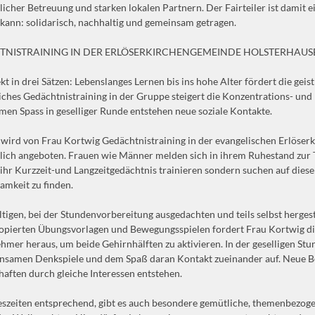
icher Betreuung und starken lokalen Partnern. Der Fairteiler ist damit 
kann: solidarisch, nachhaltig und gemeinsam getragen.
NISTRAINING IN DER ERLÖSERKIRCHENGEMEINDE HOLSTERHAUS
kt in drei Sätzen: Lebenslanges Lernen bis ins hohe Alter fördert die geist
ches Gedächtnistraining in der Gruppe steigert die Konzentrations- und
en Spass in geselliger Runde entstehen neue soziale Kontakte.
 wird von Frau Kortwig Gedächtnistraining in der evangelischen Erlöse
ich angeboten. Frauen wie Männer melden sich in ihrem Ruhestand zur T
 ihr Kurzzeit-und Langzeitgedächtnis trainieren sondern suchen auf die
samkeit zu finden.
ältigen, bei der Stundenvorbereitung ausgedachten und teils selbst herges
kopierten Übungsvorlagen und Bewegungsspielen fordert Frau Kortwig die
ehmer heraus, um beide Gehirnhälften zu aktivieren. In der geselligen St
insamen Denkspiele und dem Spaß daran Kontakt zueinander auf. Neue 
aften durch gleiche Interessen entstehen.
szeiten entsprechend, gibt es auch besondere gemütliche, themenbezoge