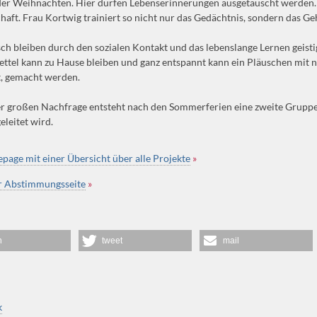
er Weihnachten. Hier dürfen Lebenserinnerungen ausgetauscht werden. 
aft. Frau Kortwig trainiert so nicht nur das Gedächtnis, sondern das Ge
h bleiben durch den sozialen Kontakt und das lebenslange Lernen geistig 
ettel kann zu Hause bleiben und ganz entspannt kann ein Pläuschen mit
t, gemacht werden.
 großen Nachfrage entsteht nach den Sommerferien eine zweite Gruppe,
eleitet wird.
age mit einer Übersicht über alle Projekte
»
ur Abstimmungsseite
»
n
tweet
mail
k