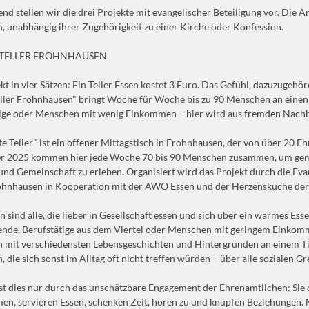
nd stellen wir die drei Projekte mit evangelischer Beteiligung vor. Die An
 unabhängig ihrer Zugehörigkeit zu einer Kirche oder Konfession.
 TELLER FROHNHAUSEN
kt in vier Sätzen: Ein Teller Essen kostet 3 Euro. Das Gefühl, dazuzugehör
ller Frohnhausen" bringt Woche für Woche bis zu 90 Menschen an einen 
tige oder Menschen mit wenig Einkommen – hier wird aus fremden Nachb
e Teller" ist ein offener Mittagstisch in Frohnhausen, der von über 20 E
r 2025 kommen hier jede Woche 70 bis 90 Menschen zusammen, um geme
d Gemeinschaft zu erleben. Organisiert wird das Projekt durch die Ev
ohnhausen in Kooperation mit der AWO Essen und der Herzensküche de
n sind alle, die lieber in Gesellschaft essen und sich über ein warmes Ess
ende, Berufstätige aus dem Viertel oder Menschen mit geringem Einkomm
mit verschiedensten Lebensgeschichten und Hintergründen an einem Ti
 die sich sonst im Alltag oft nicht treffen würden – über alle sozialen G
st dies nur durch das unschätzbare Engagement der Ehrenamtlichen: Sie 
n, servieren Essen, schenken Zeit, hören zu und knüpfen Beziehungen. 