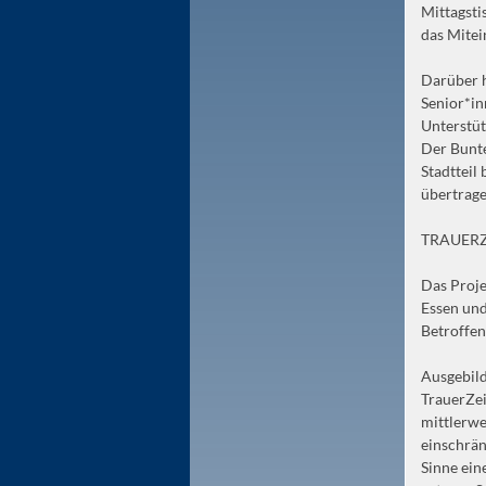
Mittagsti
das Mitei
Darüber h
Senior*in
Unterstüt
Der Bunte
Stadtteil
übertrage
TRAUERZ
Das Proje
Essen und
Betroffen
Ausgebild
TrauerZei
mittlerwe
einschrän
Sinne ein