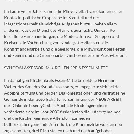
Im Laufe vieler Jahre kamen die Pflege vielfältiger ökumenischer
Kontakte, politische Gespräche im Stadtteil und die
Integrationsarbeit als wichtige Aufgaben hinzu – neben allem
anderen, was den Dienst des Pfarrers ausmacht: Ungezählte
kirchliche Amtshandlungen, die Moderation von Gruppen und
Kreisen, die Vorbereitung von Kindergottesdiensten, die
Konfirmandenarbeit und die Seelsorge, die Mitwirkung bei Festen
und Feiern und die Gremienarbeit, insbesondere im Presbyterium.
SYNODALASSESSOR IM KIRCHENKREIS ESSEN-MITTE
Im damaligen Kirchenkreis Essen-Mitte bekleidete Hermann
Walter das Amt des Synodalassessors, er engagierte sich bei der
Adolphi-Stiftung und bei den Diakoniestationen und vertrat seine
Gemeinde in der Gesellschafterversammlung der NEUE ARBEIT
der Diakonie Essen gGmbH. Auch die Kirchengemeinde
veränderte sich: Im Jahr 2000 fusionierten die Luthergemeinde
und die Kirchengemeinde Altendorf zur neuen
Lutherkirchengemeinde Altendorf, die Pfarrbezirke wurden neu
zugeschnitten, drei Pfarrstellen nach und nach aufgehoben.