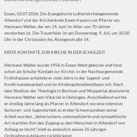
Essen, 02.07.2026. Die Evangelische Lutherkirchengemeinde
Altendorf und der Kirchenkreis Essen trauern um Pfarrer em.
Hermann Walter, der am 14. Juni im Alter von 70 Jahren
verstorben ist. Die Trauerfeier ist am Donnerstag, 9. Juli, um 10.30
Uhr in der Christuskirche, Röntgenstraße 14.
ERSTE KONTAKTE ZUR KIRCHE IN DER SCHULZEIT
Hermann Walter wurde 1956 in Essen-West geboren und fand
schon als Schüler Kontakt zur Kirche; in der Nachbargemeinde
Frohnhausen arbeitete er viele Jahre in der Jugend- und
Konfirmandenarbeit und im Kindergottesdienstteam mit. Nach
dem Studium der Theologie in Bochum und Wuppertal absolvierte
Hermann Walter sein Vikariat in Heisingen. Anschließend wirkte
er dreißig Jahre lang als Pfarrer in Altendorf, wo eine intensive
Senioren- und Jugendarbeit zu ersten Schwerpunkten seiner
Arbeit wurden. „Seine lockere, unkomplizierte und sympathische
Art machten ihm den Zugang zu den Menschen in Altendorf von
Anfang an leicht“, hieß es anlässlich seines 25-jährigen
Ordinationsjubiläums rückblickend.