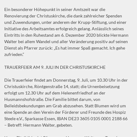
Ein besonderer Höhepunkt in seiner Amtszeit war die
Renovierung der Christuskirche, die dank zahlreicher Spenden
und Zuwendungen, unter anderem der Krupp-Stiftung, und einer
Initiative des Arbeitsamtes erfolgreich gelang. Anlässlich seines
Eintritts in den Ruhestand am 6. Dezember 2020 blickte Hermann
Walter bei allem Wandel und aller Veränderung positiv auf seinen
Dienst als Pfarrer zurück: „Es hat immer Spaß gemacht. Ich gehe
zufrieden.“
TRAUERFEIER AM 9. JULI IN DER CHRISTUSKIRCHE
Die Trauerfeier findet am Donnerstag, 9. Juli, um 10.30 Uhr in der
Christuskirche, Röntgenstraße 14, statt; die Urnenbeisetzung
erfolgt um 12.30 Uhr auf dem Helenenfriedhof an der
Husmannshofstraße. Die Familie bittet darum, von
Beileidsbekundungen am Grab abzusehen. Statt Blumen wird um
eine Spende an den Verein der Förderer und Freunde des Hospiz
Steele e.V., Sparkasse Essen, IBAN DE23 3605 0105 0001 2188 66
– Betreff: Hermann Walter, gebeten.