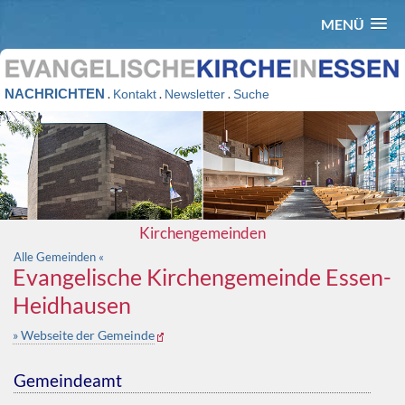
MENÜ
NACHRICHTEN
.
.
.
Kontakt
Newsletter
Suche
Kirchengemeinden
Alle Gemeinden «
Evangelische Kirchengemeinde Essen-
Heidhausen
» Webseite der Gemeinde
Gemeindeamt