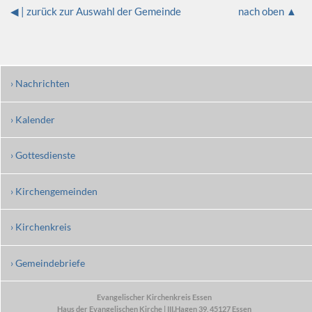
◀ | zurück zur Auswahl der Gemeinde
nach oben ▲
› Nachrichten
› Kalender
› Gottesdienste
› Kirchengemeinden
› Kirchenkreis
› Gemeindebriefe
Evangelischer Kirchenkreis Essen
Haus der Evangelischen Kirche | III.Hagen 39, 45127 Essen