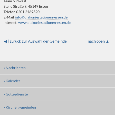
Team Südwest
Steile Straße 9, 45149 Essen
Telefon 0201 2469320
E-Mail
info@diakoniestationen-essen.de
Internet:
www.diakoniestationen-essen.de
◀ | zurück zur Auswahl der Gemeinde
nach oben ▲
› Nachrichten
› Kalender
› Gottesdienste
› Kirchengemeinden