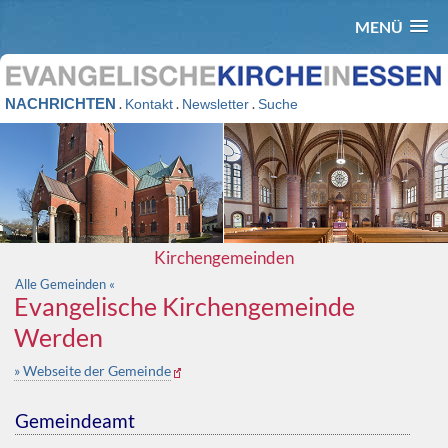
MENÜ
NACHRICHTEN
.
.
.
Kontakt
Newsletter
Suche
Kirchengemeinden
Alle Gemeinden «
Evangelische Kirchengemeinde
Werden
» Webseite der Gemeinde
Gemeindeamt