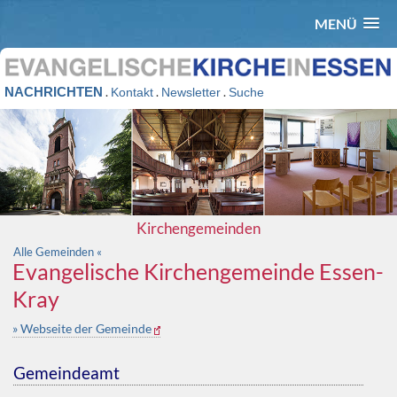
MENÜ
NACHRICHTEN
.
.
.
Kontakt
Newsletter
Suche
Kirchengemeinden
Alle Gemeinden «
Evangelische Kirchengemeinde Essen-
Kray
» Webseite der Gemeinde
Gemeindeamt