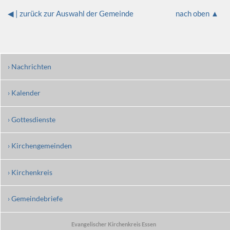
◀ | zurück zur Auswahl der Gemeinde
nach oben ▲
› Nachrichten
› Kalender
› Gottesdienste
› Kirchengemeinden
› Kirchenkreis
› Gemeindebriefe
Evangelischer Kirchenkreis Essen