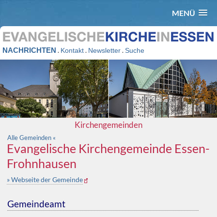
MENÜ
NACHRICHTEN
.
.
.
Kontakt
Newsletter
Suche
Kirchengemeinden
Alle Gemeinden «
Evangelische Kirchengemeinde Essen-
Frohnhausen
» Webseite der Gemeinde
Gemeindeamt