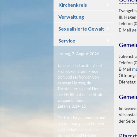
Kirchenkreis
Evangeli
Verwaltung
III. Hage
Telefon (
Sexualisierte Gewalt
E-Mail
ge
Service
Gemei
Losung, 7. August 2026
Julienstr
Telefon (
Jauchze, du Tochter Zion!
E-Mail
ma
Frohlocke, Israel! Freue
Öffnungsz
dich und sei fröhlich von
Dienstag 
ganzem Herzen, du
Tochter Jerusalem! Denn
der HERR hat deine Strafe
Gemein
weggenommen.
Zefanja 3,14-15
Im Gemein
Veranstal
Christus ist gekommen und
der Seite
hat im Evangelium Frieden
verkündigt euch, die ihr
Pfarrst
fern wart, und Frieden