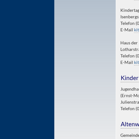
Kindertag
Isenbergs
Telefon (
E-Mail
ki
Haus der 
Lotharstr
Telefon (
E-Mail
ki
Kinder
Jugendh
(Ernst-M
Julienstr
Telefon (
Alten
Gemeinde