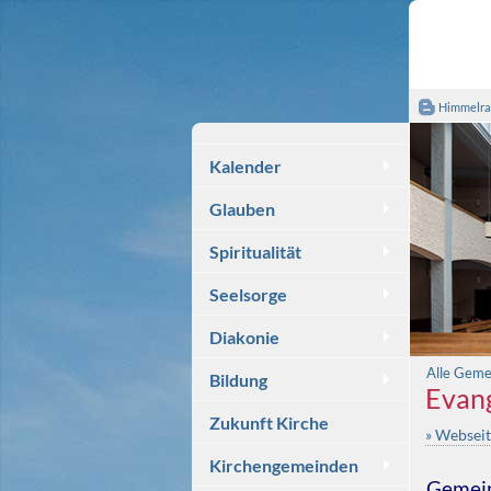
Himmelra
Kalender
Glauben
Spiritualität
Seelsorge
Diakonie
Alle Geme
Bildung
Evang
Zukunft Kirche
» Websei
Kirchengemeinden
Gemei