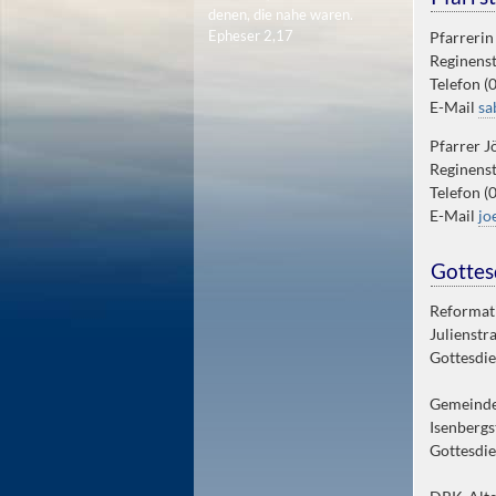
denen, die nahe waren.
Epheser 2,17
Pfarreri
Reginens
Telefon (
E-Mail
sa
Pfarrer 
Reginens
Telefon (
E-Mail
jo
Gottes
Reformat
Julienstr
Gottesdie
Gemeinde
Isenbergs
Gottesdie