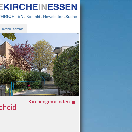
HRICHTEN
.
.
.
Kontakt
Newsletter
Suche
Hömma, Samma
Kirchengemeinden
cheid