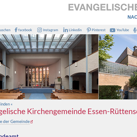
NAC
uschen
facebook
Instagram
Linkedin
Pinterest
YouTube
inden «
elische Kirchengemeinde Essen-Rüttens
te der Gemeinde
ndeamt