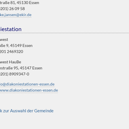
traße 81, 45130 Essen
0201) 26 09 58
ke.jansen@ekir.de
iestation
west
raße 9, 45149 Essen
0201 2469320
west HauBe
straße 95, 45147 Essen
(0201) 8909347-0
fo@diakoniestationen-essen.de
www.diakoniestationen-essen.de
ck zur Auswahl der Gemeinde