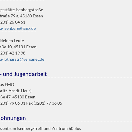
esstätte Isenbergstraße
traße 79 a, 45130 Essen
0201) 26 04 61
ta-isenberg@gmx.de
kleinen Leute
aße 10, 45131 Essen
0201) 42 19 98
ta-lotharstr@versanet.de
- und Jugendarbeit
aus EMO
oritz-Arndt-Haus)
aße 47, 45130 Essen,
0201) 79 06 01 Fax (0201) 77 36 05
wohnungen
zentrum Isenberg-Treff und Zentrum 60plus