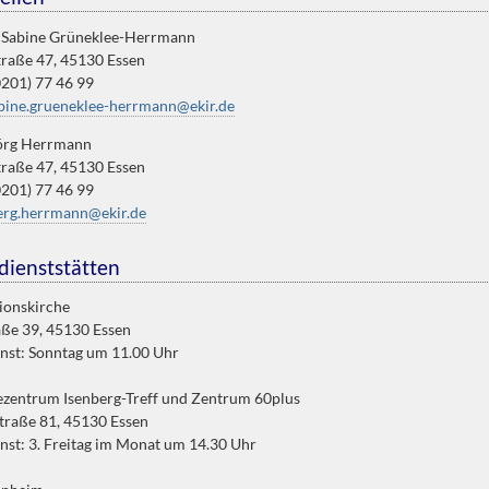
n Sabine Grüneklee-Herrmann
traße 47, 45130 Essen
0201) 77 46 99
bine.grueneklee-herrmann@ekir.de
Jörg Herrmann
traße 47, 45130 Essen
0201) 77 46 99
erg.herrmann@ekir.de
dienststätten
ionskirche
aße 39, 45130 Essen
nst: Sonntag um 11.00 Uhr
zentrum Isenberg-Treff und Zentrum 60plus
traße 81, 45130 Essen
nst: 3. Freitag im Monat um 14.30 Uhr