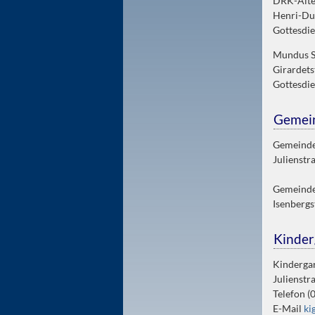
DRK-Alt
Henri-Du
Gottesdi
Mundus S
Girardets
Gottesdie
Gemei
Gemeinde
Julienstr
Gemeinde
Isenbergs
Kinder
Kindergar
Julienstr
Telefon (
E-Mail
ki