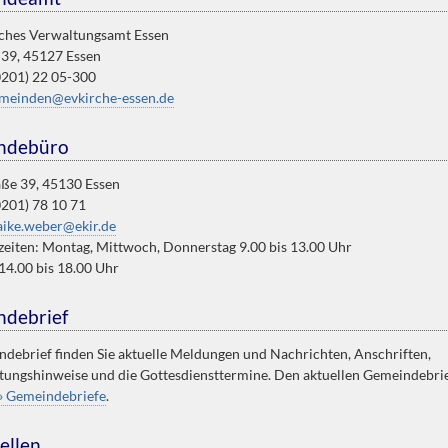
sches Verwaltungsamt Essen
n 39, 45127 Essen
0201) 22 05-300
meinden@evkirche-essen.de
ndebüro
aße 39, 45130 Essen
0201) 78 10 71
ike.weber@ekir.de
eiten: Montag, Mittwoch, Donnerstag 9.00 bis 13.00 Uhr
14.00 bis 18.00 Uhr
debrief
debrief finden Sie aktuelle Meldungen und Nachrichten, Anschriften,
tungshinweise und die Gottesdiensttermine. Den aktuellen Gemeindebrief
» Gemeindebriefe
.
ellen