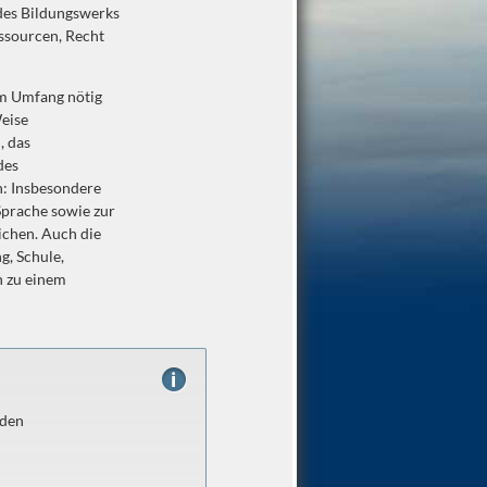
 des Bildungswerks
ssourcen, Recht
em Umfang nötig
eise
, das
des
n: Insbesondere
Sprache sowie zur
ichen. Auch die
g, Schule,
h zu einem
 den