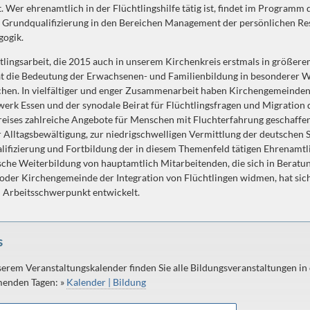
. Wer ehrenamtlich in der Flüchtlingshilfe tätig ist, findet im Programm
 Grundqualifizierung in den Bereichen Management der persönlichen Re
gogik.
tlingsarbeit, die 2015 auch in unserem Kirchenkreis erstmals in größer
t die Bedeutung der Erwachsenen- und Familienbildung in besonderer W
chen. In vielfältiger und enger Zusammenarbeit haben Kirchengemeinden
erk Essen und der synodale Beirat für Flüchtlingsfragen und Migration 
eises zahlreiche Angebote für Menschen mit Fluchterfahrung geschaffe
r Alltagsbewältigung, zur niedrigschwelligen Vermittlung der deutschen 
ifizierung und Fortbildung der in diesem Themenfeld tätigen Ehrenamtl
che Weiterbildung von hauptamtlich Mitarbeitenden, die sich in Beratun
oder Kirchengemeinde der Integration von Flüchtlingen widmen, hat sic
 Arbeitsschwerpunkt entwickelt.
s
serem Veranstaltungskalender finden Sie alle Bildungsveranstaltungen in
enden Tagen: »
Kalender | Bildung