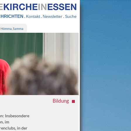
HRICHTEN
.
.
.
Kontakt
Newsletter
Suche
Hömma, Samma
Bildung
en: Insbesondere
n, im
enclubs, in der