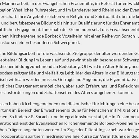
 Männerarbeit, in der Evangelischen Frauenhilfe, im Referat für entwick
Region Westliches Ruhrgebiet, und im Landesverband Rheinland der Eva
rschaft. Ihre Angebote reichen von Religion und Spiritualität über die ku
e und berufsbezogene Bildung bis hin zur Qualifizierung für das Ehrenam
aftlichen Engagement. Innerhalb der Gemeinden setzt das Erwachsenenb
schen Kirchengemeinde Borbeck-Vogelheim mit einer Reihe von Sprach- 
onskursen einen besonderen Schwerpunkt.
che Bildungsarbeit für die wachsende Zielgruppe der älter werdenden G
pt einer Bildung im Lebenslauf und gewinnt als ein besonderer Schwer
chsenenbildung zunehmend an Bedeutung. Oft wird im Alter Bildung neu
 sodass zeitgemäße und vielfältige Leitbilder des Alters in der Bildungsar
isch wirksam werden müssen. Gefragt sind Angebote, die Eigeninitiative,
tliches Engagement ermöglichen, aber auch Erfahrungs- und Reflexion
erausforderungen und Schattenseiten des Alters umgehen zu können.
Essen haben Kirchengemeinden und diakonische Einrichtungen eine beso
rtung im Bereich der Erwachsenenbildung für Menschen mit Migrations
n. So finden z.B. Sprach- und Integrationskurse statt, die in Zusammen
grationsdienst der Evangelischen Kirchengemeinde Borbeck-Vogelheim 
hen Trägern angeboten werden. Im Zuge der Flüchtlingsarbeit wurden 
Kooperationspartnern niedrigschwellige Kurse zur Vermittlung der de