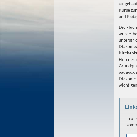
aufgebaut
Kurse zur
und Päda
Die Flüch
wurde, ha
unterstri
Diakoniew
Kirchenkr
Hilfen zu
Grundqual
pädagogis
Diakonie 
wichtigen
Link
In un
komm