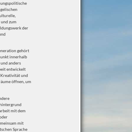
lungspolitische
ngelischen
lturelle,
t und zum
ildungswerk der
und
eneration gehört
punkt innerhalb
 und anders
beit entwickelt
 Kreativität und
sräume öffnen, um
ndere
hintergrund
arbeit mit dem
oder
gemeinsam mit
utschen Sprache