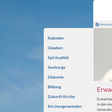
Himmelra
Kalender
Glauben
Spiritualität
Seelsorge
Diakonie
Bildung
Erwa
Zukunft Kirche
Erwachsen
in den vi
Kirchengemeinden
Generatio