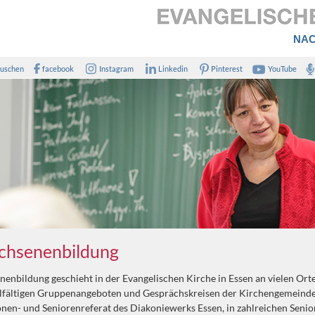
NAC
uschen
facebook
Instagram
Linkedin
Pinterest
YouTube
chsenenbildung
enbildung geschieht in der Evangelischen Kirche in Essen an vielen Ort
elfältigen Gruppenangeboten und Gesprächskreisen der Kirchengemeinde
nen- und Seniorenreferat des Diakoniewerks Essen, in zahlreichen Senior