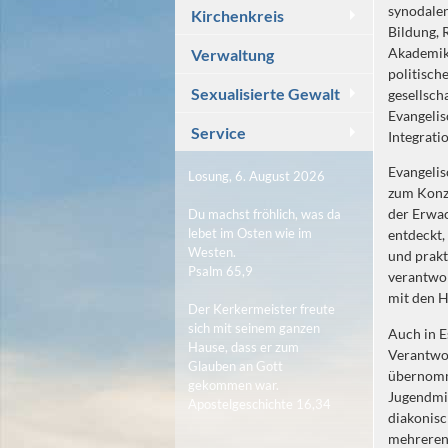
synodalen
Kirchenkreis
Bildung, 
Akademike
Verwaltung
politisch
Sexualisierte Gewalt
gesellsch
Evangeli
Service
Integrati
Evangelis
Losung, 6. August 2026
zum Konze
der Erwa
Du machst fröhlich, was da
lebet im Osten wie im
entdeckt,
Westen.
und prakt
Psalm 65,9
verantwor
mit den H
Der Kerkermeister freute
sich mit seinem ganzen
Auch in 
Hause, dass er zum
Verantwo
Glauben an Gott
übernomme
gekommen war.
Jugendmi
Apostelgeschichte 16,34
diakonisc
mehreren 