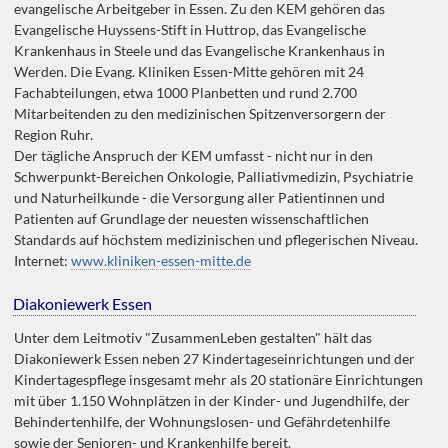
evangelische Arbeitgeber in Essen. Zu den KEM gehören das
Evangelische Huyssens-Stift in Huttrop, das Evangelische
Krankenhaus in Steele und das Evangelische Krankenhaus in
Werden. Die Evang. Kliniken Essen-Mitte gehören mit 24
Fachabteilungen, etwa 1000 Planbetten und rund 2.700
Mitarbeitenden zu den medizinischen Spitzenversorgern der
Region Ruhr.
Der tägliche Anspruch der KEM umfasst - nicht nur in den
Schwerpunkt-Bereichen Onkologie, Palliativmedizin, Psychiatrie
und Naturheilkunde - die Versorgung aller Patientinnen und
Patienten auf Grundlage der neuesten wissenschaftlichen
Standards auf höchstem medizinischen und pflegerischen Niveau.
Internet:
www.kliniken-essen-mitte.de
Diakoniewerk Essen
Unter dem Leitmotiv "ZusammenLeben gestalten" hält das
Diakoniewerk Essen neben 27 Kindertageseinrichtungen und der
Kindertagespflege insgesamt mehr als 20 stationäre Einrichtungen
mit über 1.150 Wohnplätzen in der Kinder- und Jugendhilfe, der
Behindertenhilfe, der Wohnungslosen- und Gefährdetenhilfe
sowie der Senioren- und Krankenhilfe bereit.