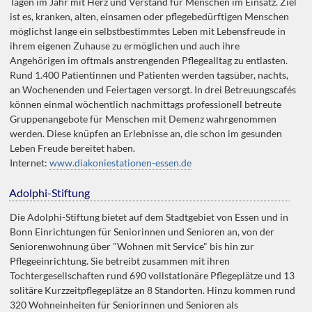
Tagen im Jahr mit Herz und Verstand für Menschen im Einsatz. Ziel
ist es, kranken, alten, einsamen oder pflegebedürftigen Menschen
möglichst lange ein selbstbestimmtes Leben mit Lebensfreude in
ihrem eigenen Zuhause zu ermöglichen und auch ihre
Angehörigen im oftmals anstrengenden Pflegealltag zu entlasten.
Rund 1.400 Patientinnen und Patienten werden tagsüber, nachts,
an Wochenenden und Feiertagen versorgt. In drei Betreuungscafés
können einmal wöchentlich nachmittags professionell betreute
Gruppenangebote für Menschen mit Demenz wahrgenommen
werden. Diese knüpfen an Erlebnisse an, die schon im gesunden
Leben Freude bereitet haben.
Internet:
www.diakoniestationen-essen.de
Adolphi-Stiftung
Die Adolphi-Stiftung bietet auf dem Stadtgebiet von Essen und in
Bonn Einrichtungen für Seniorinnen und Senioren an, von der
Seniorenwohnung über "Wohnen mit Service" bis hin zur
Pflegeeinrichtung. Sie betreibt zusammen mit ihren
Tochtergesellschaften rund 690 vollstationäre Pflegeplätze und 13
solitäre Kurzzeitpflegeplätze an 8 Standorten. Hinzu kommen rund
320 Wohneinheiten für Seniorinnen und Senioren als