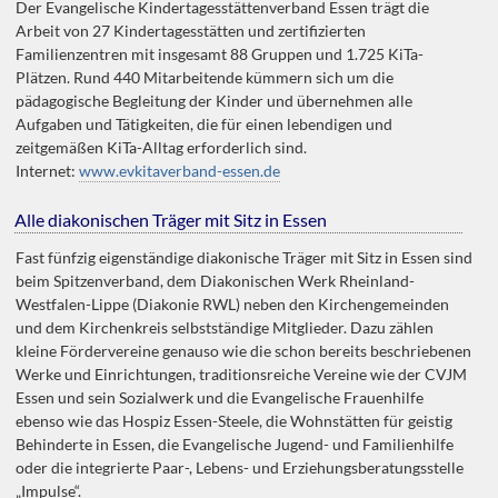
Der Evangelische Kindertagesstättenverband Essen trägt die
Arbeit von 27 Kindertagesstätten und zertifizierten
Familienzentren mit insgesamt 88 Gruppen und 1.725 KiTa-
Plätzen. Rund 440 Mitarbeitende kümmern sich um die
pädagogische Begleitung der Kinder und übernehmen alle
Aufgaben und Tätigkeiten, die für einen lebendigen und
zeitgemäßen KiTa-Alltag erforderlich sind.
Internet:
www.evkitaverband-essen.de
Alle diakonischen Träger mit Sitz in Essen
Fast fünfzig eigenständige diakonische Träger mit Sitz in Essen sind
beim Spitzenverband, dem Diakonischen Werk Rheinland-
Westfalen-Lippe (Diakonie RWL) neben den Kirchengemeinden
und dem Kirchenkreis selbstständige Mitglieder. Dazu zählen
kleine Fördervereine genauso wie die schon bereits beschriebenen
Werke und Einrichtungen, traditionsreiche Vereine wie der CVJM
Essen und sein Sozialwerk und die Evangelische Frauenhilfe
ebenso wie das Hospiz Essen-Steele, die Wohnstätten für geistig
Behinderte in Essen, die Evangelische Jugend- und Familienhilfe
oder die integrierte Paar-, Lebens- und Erziehungsberatungsstelle
„Impulse“.