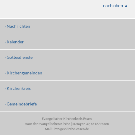
nach oben ▲
› Nachrichten
› Kalender
› Gottesdienste
› Kirchengemeinden
› Kirchenkreis
› Gemeindebriefe
Evangelischer Kirchenkreis Essen
Haus der Evangelischen Kirche | III.Hagen 39, 45127 Essen
Mail:
info@evkirche-essen.de