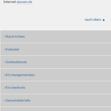
Internet
ejessen.de
nach oben ▲
› Nachrichten
› Kalender
› Gottesdienste
› Kirchengemeinden
› Kirchenkreis
› Gemeindebriefe