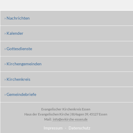
› Nachrichten
› Kalender
› Gottesdienste
› Kirchengemeinden
› Kirchenkreis
› Gemeindebriefe
Evangelischer Kirchenkreis Essen
Haus der Evangelischen Kirche | III.Hagen 39, 45127 Essen
Mail:
info@evkirche-essen.de
Impressum
·
Datenschutz