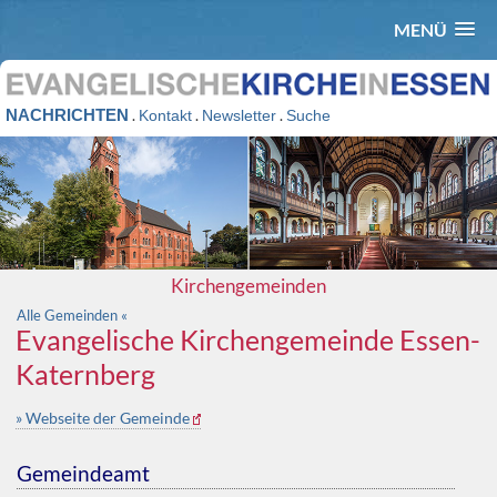
MENÜ
NACHRICHTEN
.
.
.
Kontakt
Newsletter
Suche
Kirchengemeinden
Alle Gemeinden «
Evangelische Kirchengemeinde Essen-
Katernberg
» Webseite der Gemeinde
Gemeindeamt